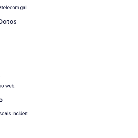
atelecom.gal
.
 Datos
.
io web.
o
oais inclúen: