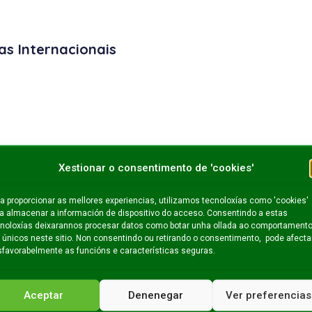
as Internacionais
e do tratamento.
Xestionar o consentimento de 'cookies'
onais de datos fóra da Unión Europea.
a proporcionar as mellores experiencias, utilizamos tecnoloxías como 'cookies'
a almacenar a información de dispositivo do acceso. Consentindo a estas
noloxías deixarannos procesar datos como botar unha ollada ao comportament
io para cumprir coa finalidade do tratamento e os prazos estab
 únicos neste sitio. Non consentindo ou retirando o consentimento, pode afecta
favorabelmente as funcións e características seguras.
Aceptar
Denenegar
Ver preferencias