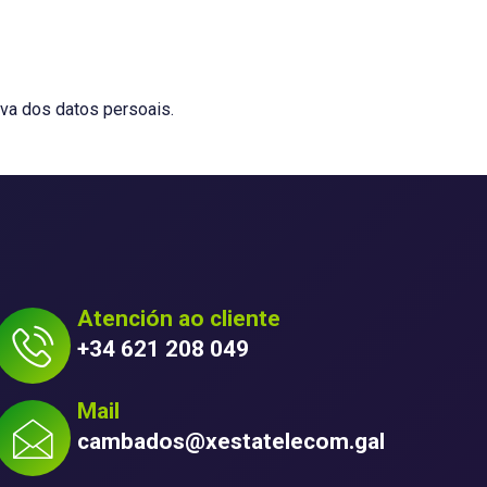
iva dos datos persoais.
Atención ao cliente
+34 621 208 049
Mail
cambados@xestatelecom.gal