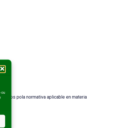
o ou
lecidos pola normativa aplicable en materia
r