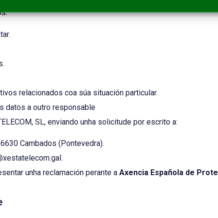
os:
ar.
s.
ivos relacionados coa súa situación particular.
dos datos a outro responsable
TELECOM, SL, enviando unha solicitude por escrito a:
, 36630 Cambados (Pontevedra).
@xestatelecom.gal
.
esentar unha reclamación perante a
Axencia Española de Prot
e