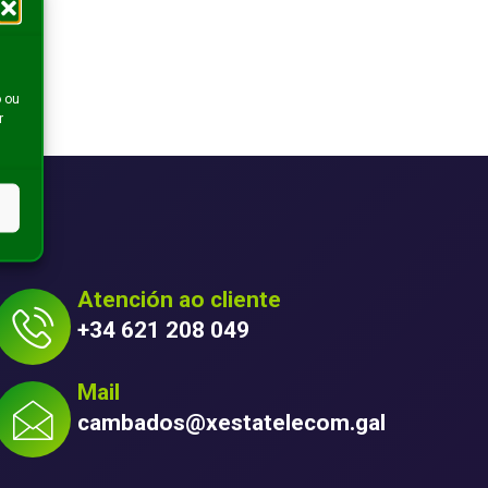
o ou
r
Atención ao cliente
+34 621 208 049
Mail
cambados@xestatelecom.gal