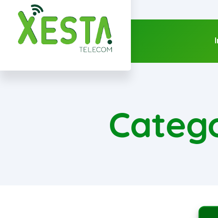
I
Catego